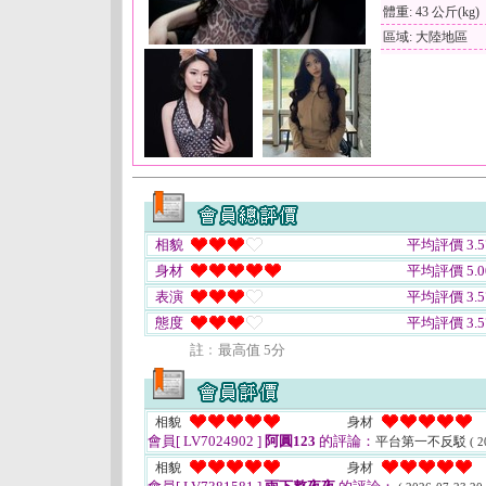
體重: 43 公斤(kg)
區域: 大陸地區
相貌
平均評價 3.5
身材
平均評價 5.0
表演
平均評價 3.5
態度
平均評價 3.5
註﹕最高值 5分
相貌
身材
會員[ LV7024902 ]
阿圓123
的評論：
平台第一不反駁
( 2
相貌
身材