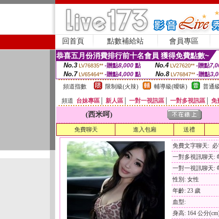
回首頁
點數補給站
會員專區
恭喜五月份消費排行前十名會員 獲得免費點數~
No.3
No.4
-贈點
8,000
點
-贈點
7,0
LV76835**
LV27620**
No.7
No.8
-贈點
4,000
點
-贈點
3,
LV65464**
LV76847**
頻道指數
限制級(火辣)
輔導級(曖昧)
普通級
頻道
台妹專區
│
新人區
│
一對一視訊區
│
一對多視訊區
│
免
(西米呵)
免費聊天
進入包廂
送禮
免費文字聊天: 
一對多視訊聊天: 每
一對一視訊聊天: 每
性別: 女性
年齡: 23 歲
血型:
身高: 164 公分(cm