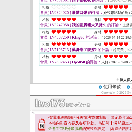
會員[ LV7381581 ]
雨下整夜夜
的評論：
( 2026-07-23 20:
相貌
身材
會員[ LV6824925 ]
最愛口爆
的評論：
她說想吃我的鳥
( 
相貌
身材
會員[ LV3247958 ]
我的藍腳粗大又持久
的評論：
主播
相貌
身材
會員[ LV4507250 ]
KIng86
的評論：
( 2026-07-14 22:28:0
相貌
身材
會員[ LV7193713 ]
藥膏潮了能擦?
的評論：
超完美
( 202
相貌
身材
會員[ LV7632453 ]
Op5858
的評論：
人好
( 2026-07-08 23
主持人個
使用條款
Copyright © 2026 By
依'電腦網際網路分級辦法'為限制級，限定為年滿
1
本站內影音內容及各項條款。為防範未滿
18
歲之
金會TICRF分級服務
的安裝與設定。
(為還給愛護